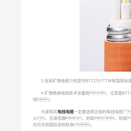
3.目前矿物电缆只有型号BTTZ与YTTW有国
4.矿物绝缘电缆技术含量高，尤其是B
线。
大家购买
电线
电
缆
一定要选择正规的电线电缆厂
火、无卤低烟、防蚁、防鼠
均可达到国际送检标准。