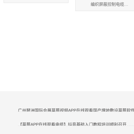
产品型号：KVV
编织屏蔽控制电缆
额定电压...
产品型号：KVV
...
广州琶洲国际会展草莓视频APP在线观看国产埋地敷设草莓软
【草莓APP在线观看电缆】抖音基础入门教程培训顺利召开