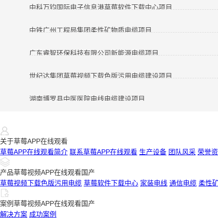
中科万钧国际电子信息港草莓软件下载中心项目
中铁广州工程局集团柔性矿物质电缆项目
广东睿智环保科技有限公司新能源电缆项目
世纪达集团草莓视频下载色版污用电缆建设项目
湖南博罗县中医医院电线电缆建设项目
关于草莓APP在线观看
草莓APP在线观看简介
联系草莓APP在线观看
生产设备
团队风采
荣誉资
产品草莓视频APP在线观看国产
草莓视频下载色版污用电缆
草莓软件下载中心
家装电线
通信电缆
柔性
案例草莓视频APP在线观看国产
解决方案
成功案例