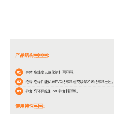
产品结构：
01
导体:高纯度无氧化铜杆。
02
绝缘:绝缘性能优异PVC绝缘料或交联聚乙烯绝缘料
03
护套:高环保级别PVC护套料。
使用特性：